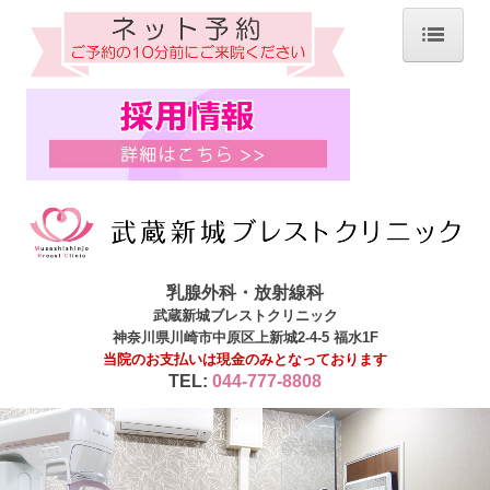
ホーム
院長紹介
当院について
診療内容
当院で施行可能な検査
マンモグラフィ検診 施設・画像認定施設
乳腺外科・放射線科
武蔵新城ブレストクリニック
医療DX推進加算について
神奈川県川崎市中原区上新城2-4-5 福水1F
オンライン資格確認
当院のお支払いは現金のみとなっております
TEL:
044-777-8808
乳がん検診
乳房ドック(自費検診)
川崎市乳がん検診