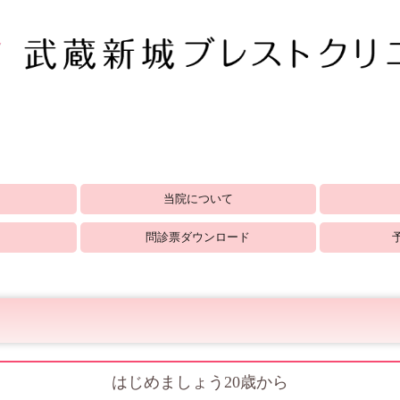
当院について
診療内容
当院で施行可能な検査
マンモグラフィ検診 施設・画像認定施設
医療DX推進加算について
オンライン資格確認
乳房ドック(自
川崎市乳がん
セルフチェッ
問診票ダウンロード
はじめましょう20歳から