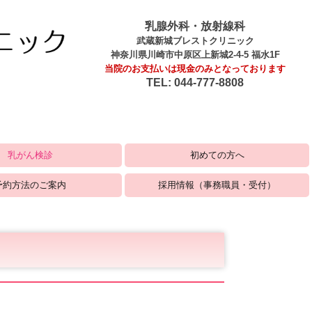
乳腺外科・放射線科
武蔵新城ブレストクリニック
神奈川県川崎市中原区上新城2-4-5 福水1F
当院のお支払いは現金のみとなっております
TEL:
044-777-8808
乳がん検診
初めての方へ
費検診)
検診
ク
予約方法のご案内
採用情報（事務職員・受付）