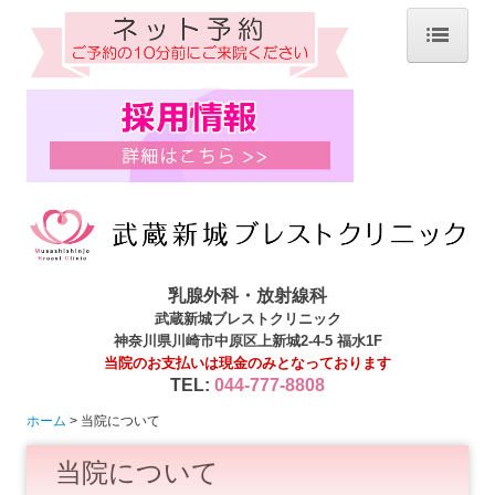
ホーム
院長紹介
当院について
診療内容
当院で施行可能な検査
マンモグラフィ検診 施設・画像認定施設
乳腺外科・放射線科
武蔵新城ブレストクリニック
医療DX推進加算について
神奈川県川崎市中原区上新城2-4-5 福水1F
オンライン資格確認
当院のお支払いは現金のみとなっております
TEL:
044-777-8808
乳がん検診
ホーム
当院について
乳房ドック(自費検診)
当院について
川崎市乳がん検診