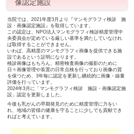
像認定施設
セルフチェック
初めての方へ
当院では、2021年度3月より『マンモグラフィ検診 施
設・画像認定施設』を取得しています。
施設・設備のご案内
この認定は、NPO法人マンモグラフィ検診精度管理中
央委員会が定めている厳しい基準を満たしていなけれ
アクセス
ば取得することができません。
いわば、高精度のマンモグラフィ画像を提供できる施
問診票ダウンロード
設であるという証明になります。
検診画像はもちろん、精密検査画像の撮影のために
予約方法のご案内
日々画像管理や装置の日常点検を行っており画像の質
を保つため、3年毎に認定を更新し継続的に画像・線量
採用情報（事務職員・受付）
評価を行っています。
2024年3月に「マンモグラフィ検診 施設・画像認定施
設」認定を更新しました。
今後も乳がんの早期発見のために精度管理に力をい
れ、地域の皆様の健康を守ることに少しでも貢献でき
ればと考えています。