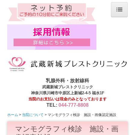
ホーム
院長紹介
当院について
診療内容
当院で施行可能な検査
マンモグラフィ検診 施設・画像認定施設
乳腺外科・放射線科
武蔵新城ブレストクリニック
医療DX推進加算について
神奈川県川崎市中原区上新城2-4-5 福水1F
オンライン資格確認
当院のお支払いは現金のみとなっております
TEL:
044-777-8808
乳がん検診
ホーム
当院について
マンモグラフィ検診 施設・画像認定施設
乳房ドック(自費検診)
マンモグラフィ検診 施設・画
川崎市乳がん検診