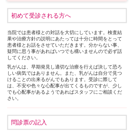
セルフチェック
初めて受診される方へ
初めての方へ
施設・設備のご案内
当院では患者様との対話を大切にしています。検査結
果や治療方針の説明にあたっては十分に時間をとって
アクセス
患者様とお話をさせていただきます。分からない事、
疑問に思う事があればいつでも構いませんので必ず話
問診票ダウンロード
してください。
乳がんは、早期発見し適切な治療を行えば決して恐ろ
予約方法のご案内
しい病気ではありません。
また、乳がんは自分で見つ
けることの出来るがんでもあります。受診に際して
採用情報（事務職員・受付）
は、不安や色々な心配事が出てくるものですが、少し
でも心配事があるようであればスタッフにご相談くだ
さい。
問診票の記入