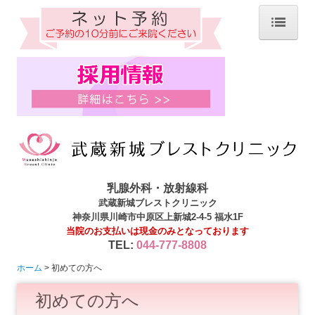
ホーム
院長紹介
当院について
診療内容
当院で施行可能な検査
マンモグラフィ検診 施設・画像認定施設
乳腺外科・放射線科
武蔵新城ブレストクリニック
医療DX推進加算について
神奈川県川崎市中原区上新城2-4-5 福水1F
オンライン資格確認
当院のお支払いは現金のみとなっております
TEL:
044-777-8808
乳がん検診
ホーム
初めての方へ
乳房ドック(自費検診)
初めての方へ
川崎市乳がん検診